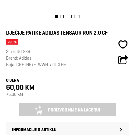
DJEČIJE PATIKE ADIDAS TENSAUR RUN 2.0 CF
-20%
Šifra:
IG1239
Brend:
Adidas
Boja: GRETHR/FTWWHT/LUCLEM
CIJENA
60,00 KM
75,00 KM
PROIZVOD NIJE NA LAGERU!
INFORMACIJE O ARTIKLU