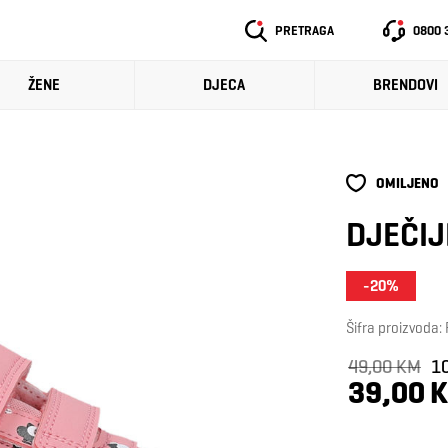
PRETRAGA
0800 
ŽENE
DJECA
BRENDOVI
OMILJENO
DJEČIJ
-20%
Šifra proizvoda
49,00 KM
1
39,00 