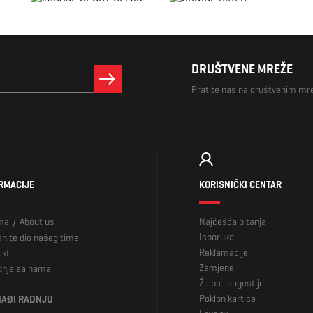
DRUŠTVENE MREŽE
Pratite nas na društvenim m
RMACIJE
KORISNIČKI CENTAR
ma
About us
Najčešća pitanja
/
Isporuka
nite dio našeg tima
Reklamacije
akt
Zamjene
dnja sa nama
Žalbe i sugestije
Poklon kartice
AĐI RADNJU