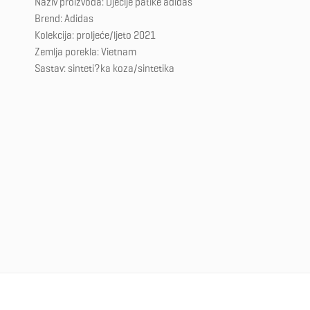
Naziv proizvoda: Dječije patike adidas
Brend: Adidas
Kolekcija: proljeće/ljeto 2021
Zemlja porekla: Vietnam
Sastav: sinteti?ka koza/sintetika