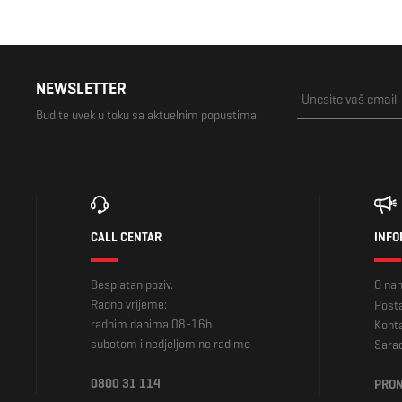
NEWSLETTER
Budite uvek u toku sa aktuelnim popustima
CALL CENTAR
INFO
Besplatan poziv.
O na
Radno vrijeme:
Posta
radnim danima 08-16h
Kont
subotom i nedjeljom ne radimo
Sara
0800 31 114
PRON