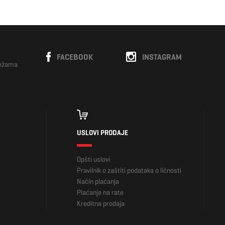
FACEBOOK
INSTAGRAM
režama
USLOVI PRODAJE
Opšti uslovi
Pravilnik o zaštiti podataka o ličnosti
Način plaćanja
Plaćanje na rate
Kreditna prodaja