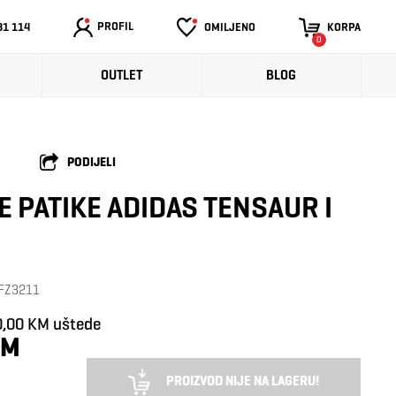
PROFIL
31 114
OMILJENO
KORPA
0
OUTLET
BLOG
PODIJELI
E PATIKE ADIDAS TENSAUR I
: FZ3211
0,00 KM uštede
KM
PROIZVOD NIJE NA LAGERU!