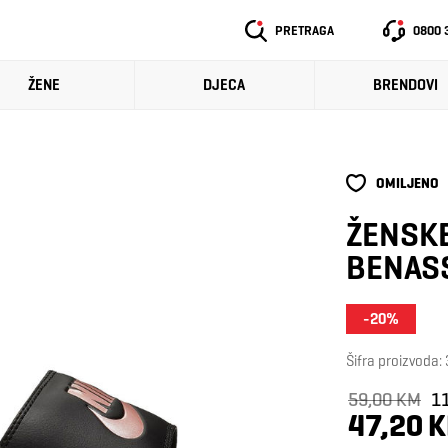
PRETRAGA
0800 
ŽENE
DJECA
BRENDOVI
OMILJENO
ŽENSK
BENASS
-20%
Šifra proizvoda
59,00 KM
1
47,20 