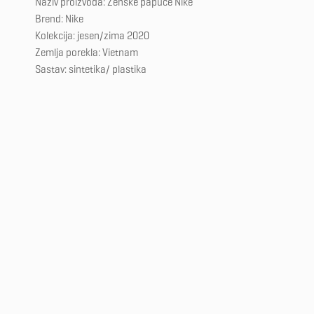
Naziv proizvoda: Ženske papuče Nike
Brend: Nike
Kolekcija: jesen/zima 2020
Zemlja porekla: Vietnam
Sastav: sintetika/ plastika