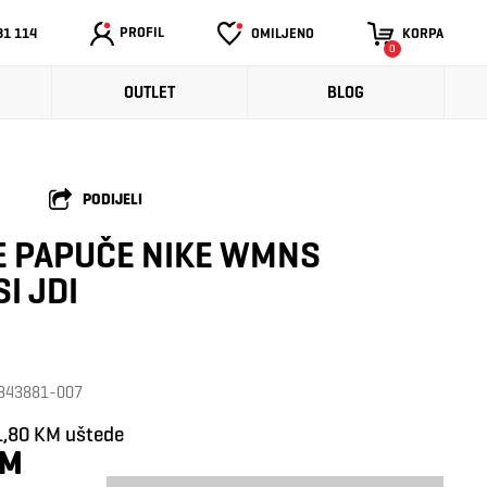
PROFIL
31 114
OMILJENO
KORPA
0
OUTLET
BLOG
PODIJELI
E PAPUČE NIKE WMNS
I JDI
: 343881-007
1,80 KM uštede
KM