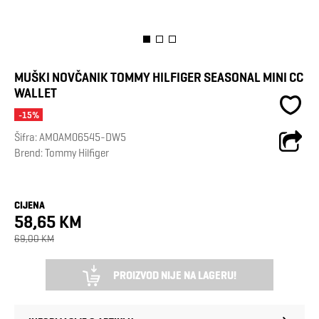
MUŠKI NOVČANIK TOMMY HILFIGER SEASONAL MINI CC
WALLET
-15%
Šifra:
AM0AM06545-DW5
Brend:
Tommy Hilfiger
CIJENA
58,65 KM
69,00 KM
PROIZVOD NIJE NA LAGERU!