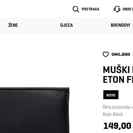
PRETRAGA
0800 
ŽENE
DJECA
BRENDOVI
OMILJENO
MUŠKI 
ETON F
NOVO
Šifra proizvod
Boja: Black
149,00