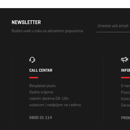
NEWSLETTER
Budite uvek u toku sa aktuelnim popustima
CALL CENTAR
INFO
Besplatan poziv.
O na
Radno vrijeme:
Posta
radnim danima 08-16h
Kont
subotom i nedjeljom ne radimo
Sara
0800 31 114
PRON