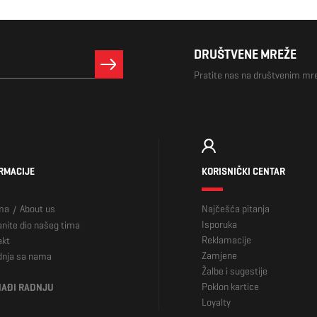
DRUŠTVENE MREŽE
Pratite nas na društvenim m
RMACIJE
KORISNIČKI CENTAR
ma
About us
Najčešća pitanja
/
Isporuka
nite dio našeg tima
Reklamacije
akt
Zamjene
dnja sa nama
Žalbe i sugestije
Poklon kartice
AĐI RADNJU
Loyalty