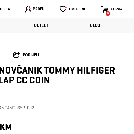
PROFIL
31 114
OMILJENO
KORPA
0
OUTLET
BLOG
PODIJELI
NOVČANIK TOMMY HILFIGER
LAP CC COIN
a: AM0AM00652-002
 KM