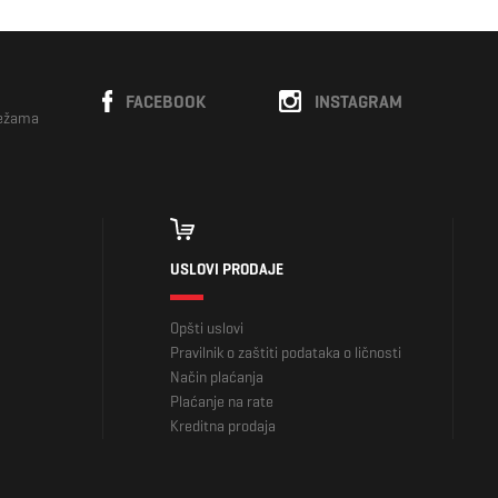
FACEBOOK
INSTAGRAM
režama
USLOVI PRODAJE
Opšti uslovi
Pravilnik o zaštiti podataka o ličnosti
Način plaćanja
Plaćanje na rate
Kreditna prodaja