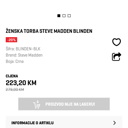
ŽENSKA TORBA STEVE MADDEN BLINDEN
-20%
Šifra:
BLINDEN-BLK
Brend:
Steve Madden
Boja: Crna
CIJENA
223,20 KM
279,00 KM
PROIZVOD NIJE NA LAGERU!
INFORMACIJE O ARTIKLU