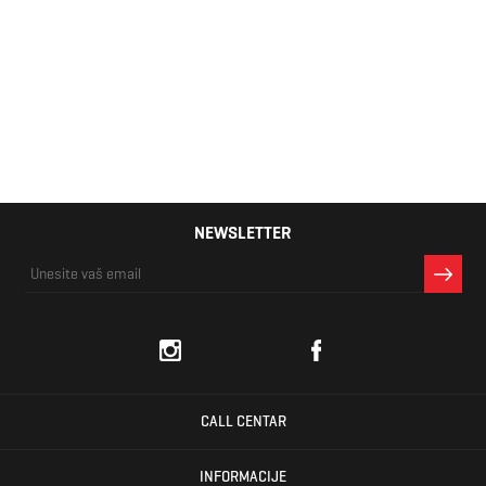
Ženska torba
Guess ZALINA
239,00 KM
POUCH
NEWSLETTER
CALL CENTAR
INFORMACIJE