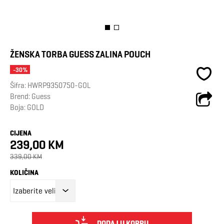
ŽENSKA TORBA GUESS ZALINA POUCH
-30%
Šifra:
HWRP9350750-GOL
Brend:
Guess
Boja: GOLD
CIJENA
239,00 KM
339,00 KM
KOLIČINA
DODAJ U KORPU