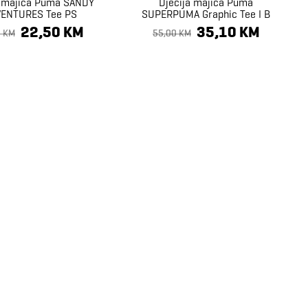
a majica Puma SANDY
Dječija majica Puma
ENTURES Tee PS
SUPERPUMA Graphic Tee I B
22,50 KM
35,10 KM
0 KM
55,00 KM