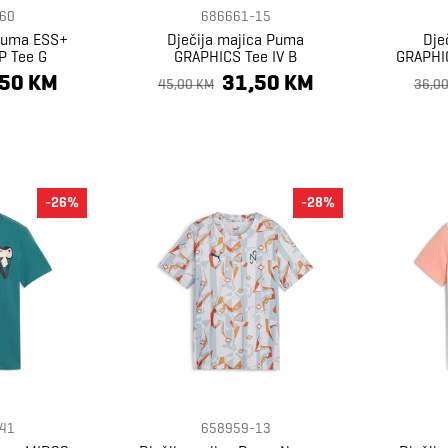
60
686661-15
 Puma ESS+
Dječija majica Puma
Dje
 Tee G
GRAPHICS Tee IV B
GRAPHIC
,50 KM
31,50 KM
45,00 KM
36,0
-26%
-28%
41
658959-13