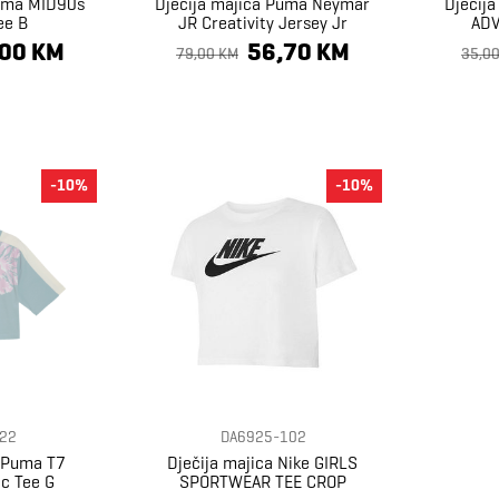
Puma MID90s
Dječija majica Puma Neymar
Dječij
ee B
JR Creativity Jersey Jr
ADV
,00 KM
56,70 KM
79,00 KM
35,0
-10%
-10%
22
DA6925-102
a Puma T7
Dječija majica Nike GIRLS
c Tee G
SPORTWEAR TEE CROP