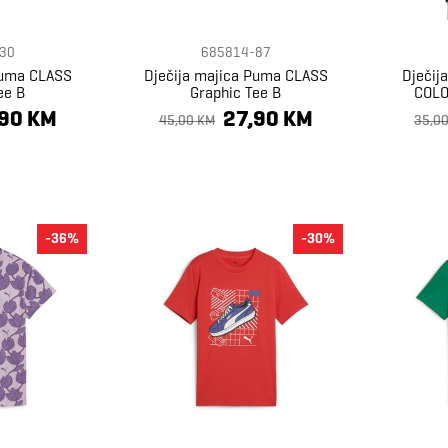
30
685814-87
Puma CLASS
Dječija majica Puma CLASS
Dječij
ee B
Graphic Tee B
COLO
,90 KM
27,90 KM
45,00 KM
35,0
-36%
-30%