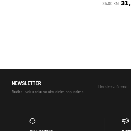
31
35,00 KM
NEWSLETTER
Budite uvek u toku sa aktuelnim popustima