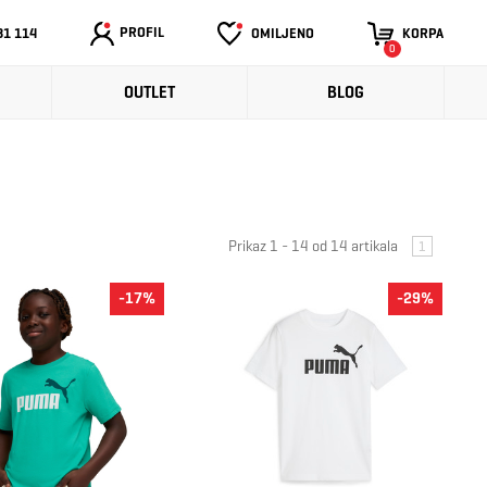
PROFIL
31 114
OMILJENO
KORPA
0
OUTLET
BLOG
Prikaz 1 - 14 od 14 artikala
1
-17%
-29%