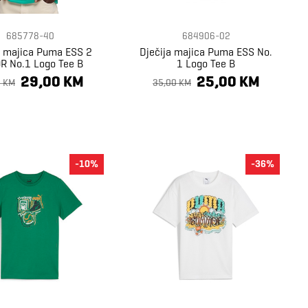
685778-40
684906-02
a majica Puma ESS 2
Dječija majica Puma ESS No.
R No.1 Logo Tee B
1 Logo Tee B
29,00 KM
25,00 KM
0 KM
35,00 KM
-10%
-36%