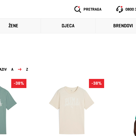
PRETRAGA
0800 
ŽENE
DJECA
BRENDOVI
AZIV
A
Z
-38%
-38%