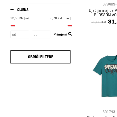
679409-
CIJENA
Dječija majica
BLOSSOM AOP
22,50
KM
[min]
56,70
KM
[max]
31
49,00 KM
Primjeni
OBRIŠI FILTERE
691743-