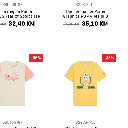
680299-86
629874-02
čija majica Puma
Dječija majica Puma
S Year of Sports Tee
Graphics PUMA Tee III B
B
32,40 KM
35,10 KM
0 KM
55,00 KM
-36%
-36%
685155-87
629864-55