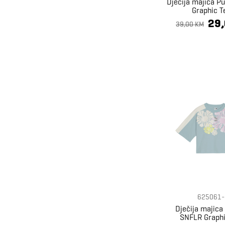
Dječija majica 
Graphic T
29
39,00 KM
625061-
Dječija majic
SNFLR Graphi