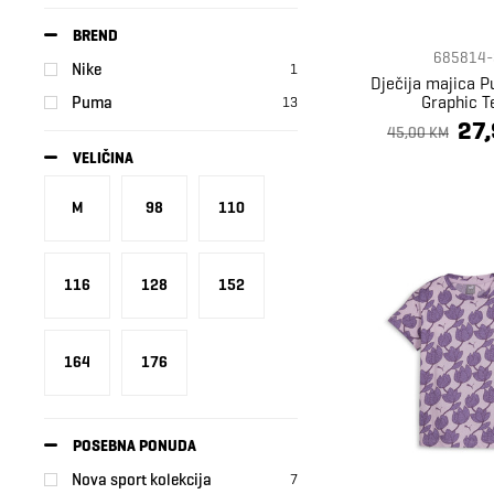
BREND
685814-
Nike
1
Dječija majica 
Graphic T
Puma
13
27
45,00 KM
VELIČINA
M
98
110
116
128
152
164
176
POSEBNA PONUDA
Nova sport kolekcija
7