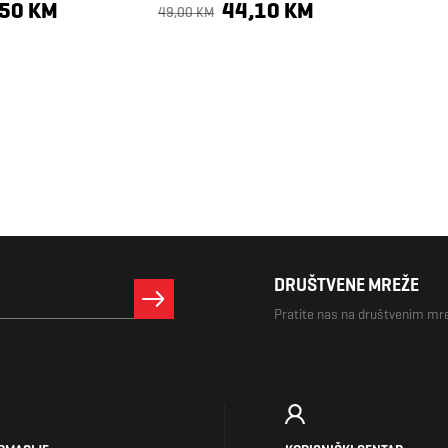
FUTURA
,50 KM
44,10 KM
49,00 KM
DRUŠTVENE MREŽE
Pratite nas na društvenim m