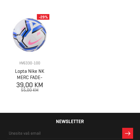
-29%
HV6330-100
Lopta Nike NK
MERC FADE-
39,00 KM
FA25
55,00 KM
NEWSLETTER