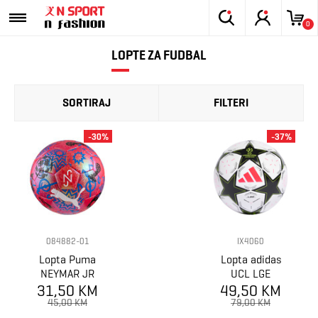
0
LOPTE ZA FUDBAL
SORTIRAJ
FILTERI
-30%
-37%
084882-01
IX4060
Lopta Puma
Lopta adidas
NEYMAR JR
UCL LGE
31,50 KM
Graphic ball
49,50 KM
45,00 KM
79,00 KM