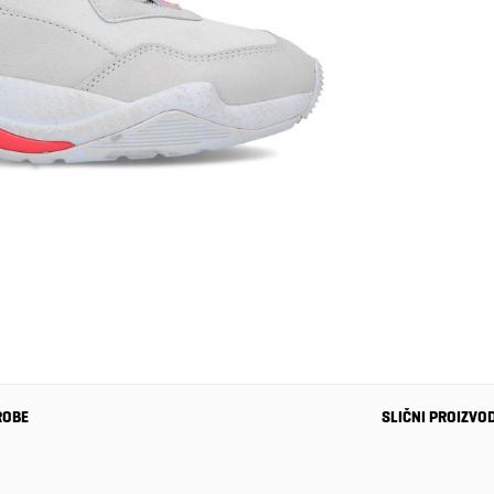
ROBE
SLIČNI PROIZVO
-34%