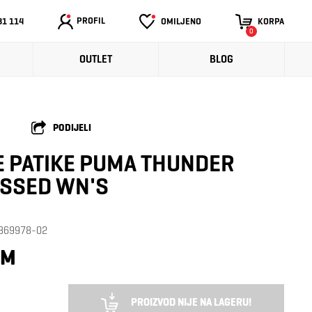
PROFIL
31 114
OMILJENO
KORPA
0
OUTLET
BLOG
PODIJELI
 PATIKE PUMA THUNDER
ESSED WN'S
: 369978-02
KM
PROIZVOD NIJE NA LAGERU!