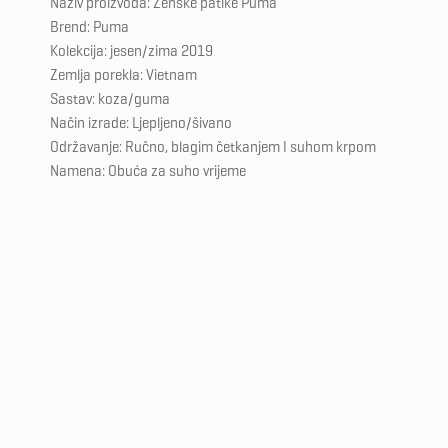
Naziv proizvoda: Ženske patike Puma
Brend: Puma
Kolekcija: jesen/zima 2019
Zemlja porekla: Vietnam
Sastav: koza/guma
Način izrade: Ljepljeno/šivano
Održavanje: Ručno, blagim četkanjem I suhom krpom
Namena: Obuća za suho vrijeme