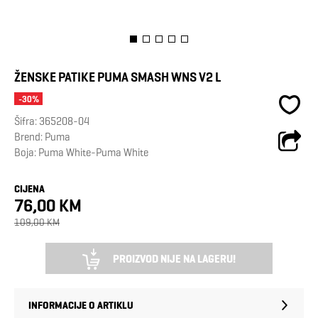
ŽENSKE PATIKE PUMA SMASH WNS V2 L
-30%
Šifra:
365208-04
Brend:
Puma
Boja: Puma White-Puma White
CIJENA
76,00 KM
109,00 KM
PROIZVOD NIJE NA LAGERU!
INFORMACIJE O ARTIKLU