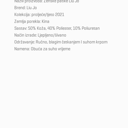
Naziv proizvoda: Ženske patike Liu Jo
Brend: Liu Jo
Kolekcija: proljeće/ljeto 2021
Zemlja porekla: Kina
Sastav: 50% Koža, 40% Poliester, 10% Poliuretan
Način izrade: Ljepljeno/šivano
Održavanje: Ručno, blagim četkanjem I suhom krpom
Namena: Obuća za suho vrijeme