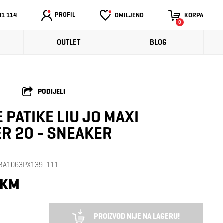
PROFIL
31 114
OMILJENO
KORPA
0
OUTLET
BLOG
PODIJELI
 PATIKE LIU JO MAXI
R 20 - SNEAKER
a: BA1063PX139-111
 KM
PROIZVOD NIJE NA LAGERU!