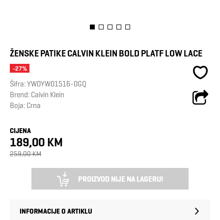
ŽENSKE PATIKE CALVIN KLEIN BOLD PLATF LOW LACE
-27%
Šifra:
YW0YW01516-0GQ
Brend:
Calvin Klein
Boja: Crna
CIJENA
189,00 KM
259,00 KM
PROIZVOD NIJE NA LAGERU!
INFORMACIJE O ARTIKLU