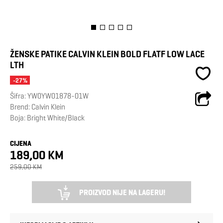
ŽENSKE PATIKE CALVIN KLEIN BOLD FLATF LOW LACE
LTH
-27%
Šifra:
YW0YW01878-01W
Brend:
Calvin Klein
Boja: Bright White/Black
CIJENA
189,00 KM
259,00 KM
PROIZVOD NIJE NA LAGERU!