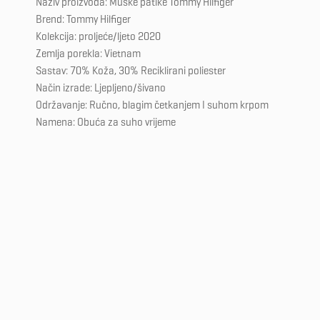
Naziv proizvoda: Muške patike Tommy Hilfiger
Brend: Tommy Hilfiger
Kolekcija: proljeće/ljeto 2020
Zemlja porekla: Vietnam
Sastav: 70% Koža, 30% Reciklirani poliester
Način izrade: Ljepljeno/šivano
Održavanje: Ručno, blagim četkanjem I suhom krpom
Namena: Obuća za suho vrijeme