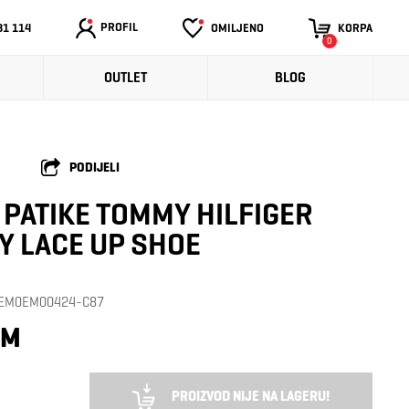
PROFIL
31 114
OMILJENO
KORPA
0
OUTLET
BLOG
PODIJELI
PATIKE TOMMY HILFIGER
 LACE UP SHOE
a: EM0EM00424-C87
KM
PROIZVOD NIJE NA LAGERU!