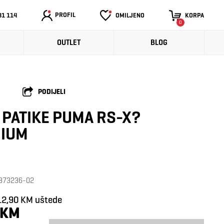
PROFIL
31 114
OMILJENO
KORPA
0
OUTLET
BLOG
PODIJELI
PATIKE PUMA RS-X?
NIUM
: 373236-02
12,90 KM uštede
 KM