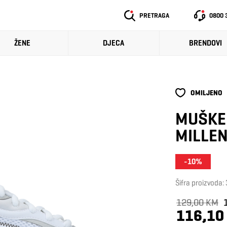
PRETRAGA
0800 
ŽENE
DJECA
BRENDOVI
OMILJENO
MUŠKE 
MILLE
-10%
Šifra proizvoda
129,00 KM
116,10