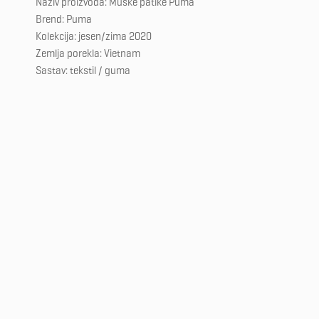
Naziv proizvoda: Muške patike Puma
Brend: Puma
Kolekcija: jesen/zima 2020
Zemlja porekla: Vietnam
Sastav: tekstil / guma