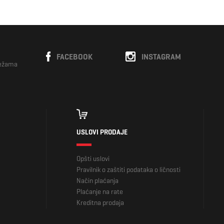
FACEBOOK
INSTAGRAM
režama
USLOVI PRODAJE
Opšti uslovi
Pravilnik o zaštiti podataka o ličnosti
Način plaćanja
Plaćanje na rate
Kreditna prodaja