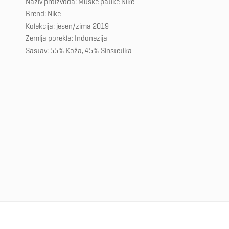
Naziv proizvoda: Muške patike Nike
Brend: Nike
Kolekcija: jesen/zima 2019
Zemlja porekla: Indonezija
Sastav: 55% Koža, 45% Sinstetika