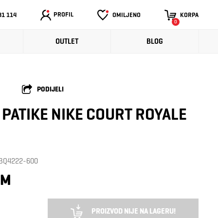
PROFIL
31 114
OMILJENO
KORPA
0
OUTLET
BLOG
PODIJELI
PATIKE NIKE COURT ROYALE
: BQ4222-600
KM
PROIZVOD NIJE NA LAGERU!