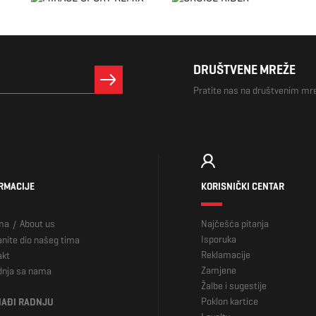
DRUŠTVENE MREŽE
Pratite nas na društvenim m
RMACIJE
KORISNIČKI CENTAR
ma
About us
Najčešća pitanja
/
Isporuka
nite dio našeg tima
Reklamacije
akt
Zamjene
dnja sa nama
Žalbe i sugestije
Poklon kartice
AĐI RADNJU