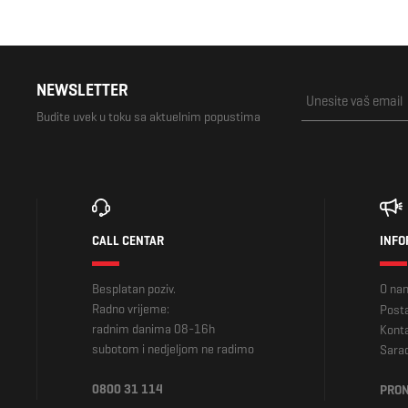
NEWSLETTER
Budite uvek u toku sa aktuelnim popustima
CALL CENTAR
INFO
Besplatan poziv.
O na
Radno vrijeme:
Posta
radnim danima 08-16h
Kont
subotom i nedjeljom ne radimo
Sara
0800 31 114
PRON