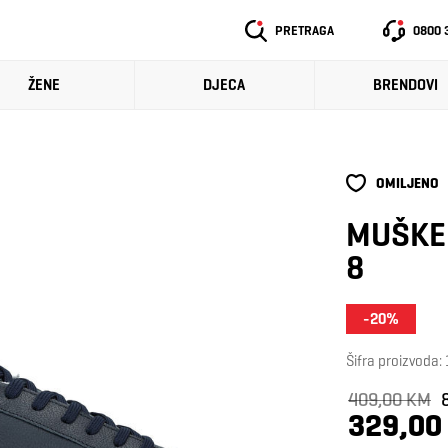
PRETRAGA
0800 
ŽENE
DJECA
BRENDOVI
OMILJENO
MUŠKE 
8
-20%
Šifra proizvoda
409,00 KM
329,00