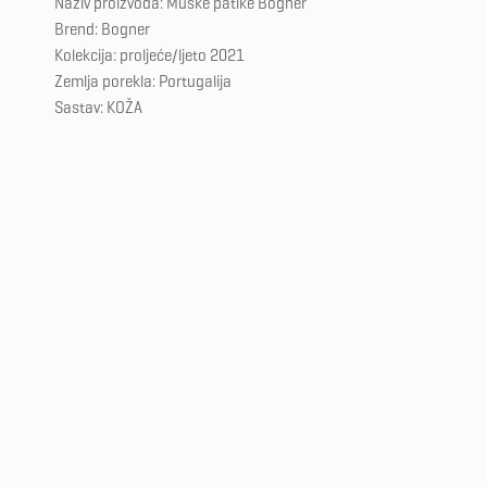
Naziv proizvoda: Muške patike Bogner
Brend: Bogner
Kolekcija: proljeće/ljeto 2021
Zemlja porekla: Portugalija
Sastav: KOŽA