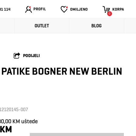
PROFIL
31 114
OMILJENO
KORPA
0
OUTLET
BLOG
PODIJELI
PATIKE BOGNER NEW BERLIN
: 12120145-007
80,00 KM uštede
 KM