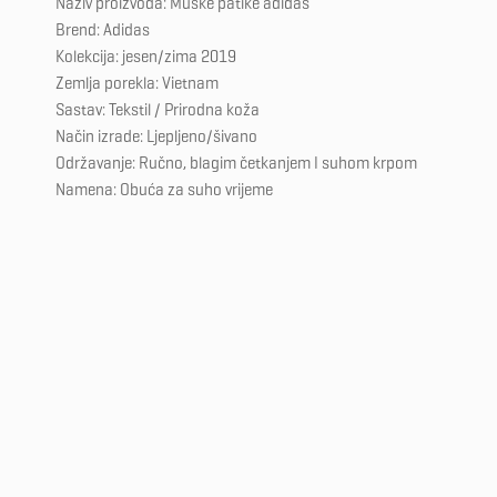
Naziv proizvoda: Muške patike adidas
Brend: Adidas
Kolekcija: jesen/zima 2019
Zemlja porekla: Vietnam
Sastav: Tekstil / Prirodna koža
Način izrade: Ljepljeno/šivano
Održavanje: Ručno, blagim četkanjem I suhom krpom
Namena: Obuća za suho vrijeme