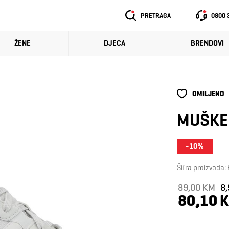
PRETRAGA
0800 
ŽENE
DJECA
BRENDOVI
OMILJENO
MUŠKE 
-10%
Šifra proizvoda
89,00 KM
8
80,10 