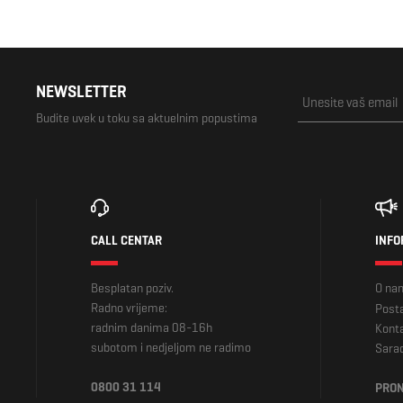
NEWSLETTER
Budite uvek u toku sa aktuelnim popustima
CALL CENTAR
INFO
Besplatan poziv.
O na
Radno vrijeme:
Posta
radnim danima 08-16h
Kont
subotom i nedjeljom ne radimo
Sara
0800 31 114
PRON