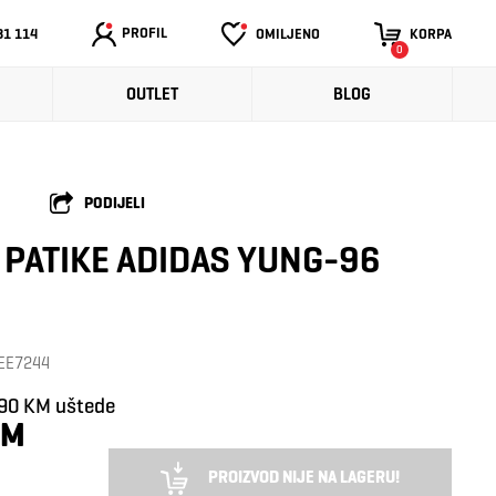
PROFIL
31 114
OMILJENO
KORPA
0
OUTLET
BLOG
PODIJELI
PATIKE ADIDAS YUNG-96
: EE7244
,90 KM uštede
KM
PROIZVOD NIJE NA LAGERU!