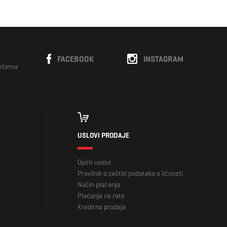
FACEBOOK
INSTAGRAM
režama
USLOVI PRODAJE
Opšti uslovi
Pravilnik o zaštiti podataka o ličnosti
Način plaćanja
Plaćanje na rate
Kreditna prodaja