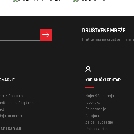
DRUŠTVENE MREŽE
Pratite nas na društvenim m
RMACIJE
KORISNIČKI CENTAR
ma
About us
Najčešća pitanja
/
Isporuka
nite dio našeg tima
Reklamacije
akt
Zamjene
dnja sa nama
Žalbe i sugestije
Poklon kartice
AĐI RADNJU