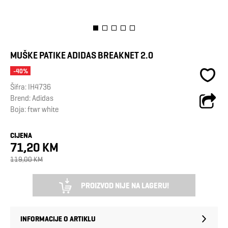
MUŠKE PATIKE ADIDAS BREAKNET 2.0
-40%
Šifra:
IH4736
Brend:
Adidas
Boja: ftwr white
CIJENA
71,20 KM
119,00 KM
PROIZVOD NIJE NA LAGERU!
INFORMACIJE O ARTIKLU