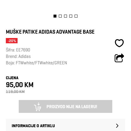
MUŠKE PATIKE ADIDAS ADVANTAGE BASE
-20%
Šifra:
EE7690
Brend:
Adidas
Boja: FTWwhite/FTWwhite/GREEN
CIJENA
95,00 KM
119,00 KM
PROIZVOD NIJE NA LAGERU!
INFORMACIJE O ARTIKLU