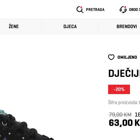
PRETRAGA
0800 
ŽENE
DJECA
BRENDOVI
OMILJENO
DJEČIJ
-20%
Šifra proizvoda
79,00 KM
1
63,00 