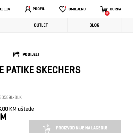
PROFIL
31 114
OMILJENO
KORPA
0
OUTLET
BLOG
PODIJELI
E PATIKE SKECHERS
: 80589L-BLK
6,00 KM uštede
KM
PROIZVOD NIJE NA LAGERU!