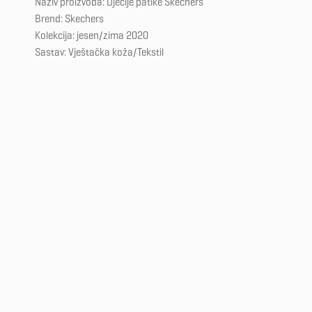
Naziv proizvoda: Dječije patike Skechers
Brend: Skechers
Kolekcija: jesen/zima 2020
Sastav: Vještačka koža/Tekstil