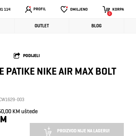
PROFIL
31 114
OMILJENO
KORPA
0
OUTLET
BLOG
PODIJELI
E PATIKE NIKE AIR MAX BOLT
: CW1629-003
50,00 KM uštede
KM
PROIZVOD NIJE NA LAGERU!