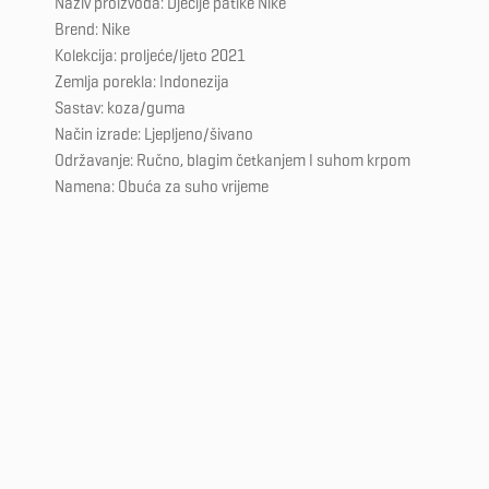
Naziv proizvoda: Dječije patike Nike
Brend: Nike
Kolekcija: proljeće/ljeto 2021
Zemlja porekla: Indonezija
Sastav: koza/guma
Način izrade: Ljepljeno/šivano
Održavanje: Ručno, blagim četkanjem I suhom krpom
Namena: Obuća za suho vrijeme