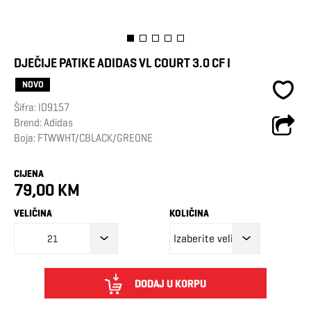
DJEČIJE PATIKE ADIDAS VL COURT 3.0 CF I
NOVO
Šifra:
ID9157
Brend:
Adidas
Boja: FTWWHT/CBLACK/GREONE
CIJENA
79,00 KM
VELIČINA
KOLIČINA
21
DODAJ U KORPU