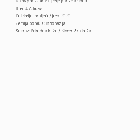
Naziv proizvoda: Dječije patike adidas
Brend: Adidas
Kolekcija: proljeće/ljeto 2020
Zemlja porekla: Indonezija
Sastav: Prirodna koža / Sinteti?ka koža