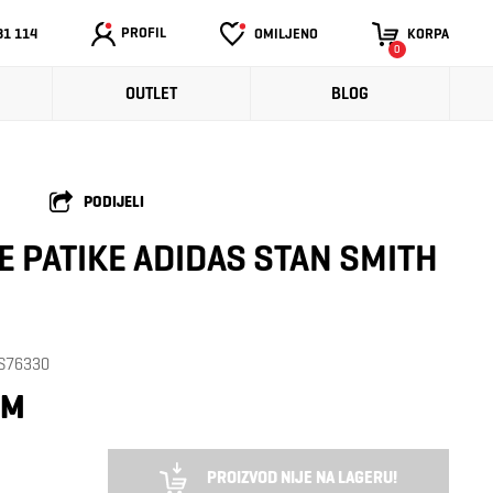
PROFIL
31 114
OMILJENO
KORPA
0
OUTLET
BLOG
PODIJELI
E PATIKE ADIDAS STAN SMITH
: S76330
KM
PROIZVOD NIJE NA LAGERU!