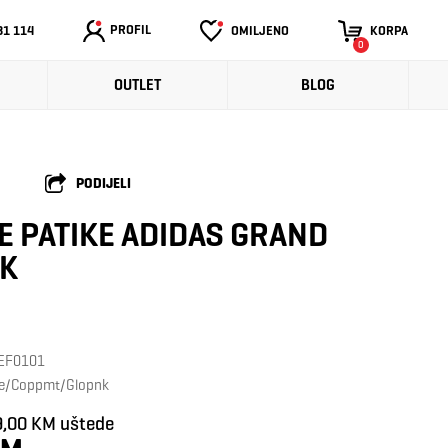
PROFIL
31 114
OMILJENO
KORPA
0
OUTLET
BLOG
PODIJELI
E PATIKE ADIDAS GRAND
 K
: EF0101
ite/Coppmt/Glopnk
9,00 KM uštede