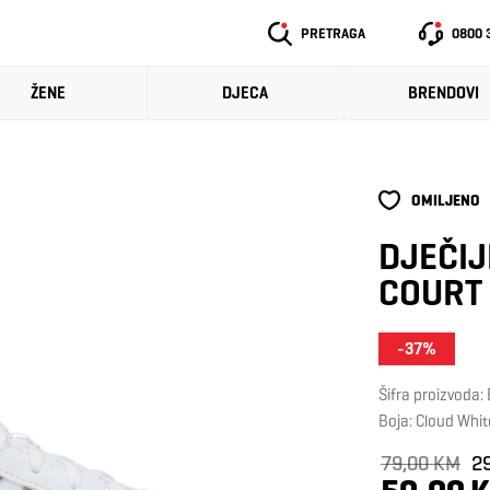
PRETRAGA
0800 
ŽENE
DJECA
BRENDOVI
OMILJENO
DJEČIJ
COURT
-37%
Šifra proizvoda
Boja: Cloud Wh
79,00 KM
2