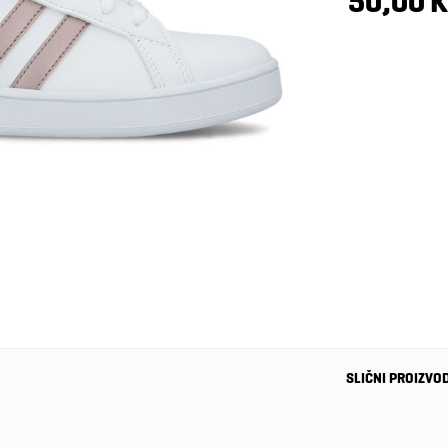
50,00 
SLIČNI PROIZVO
-33%