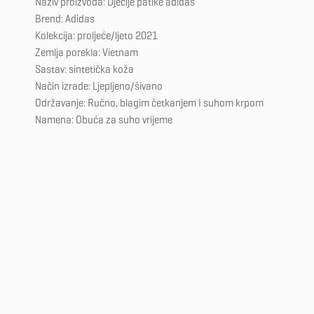
Naziv proizvoda: Dječije patike adidas
Brend: Adidas
Kolekcija: proljeće/ljeto 2021
Zemlja porekla: Vietnam
Sastav: sintetička koža
Način izrade: Ljepljeno/šivano
Održavanje: Ručno, blagim četkanjem I suhom krpom
Namena: Obuća za suho vrijeme