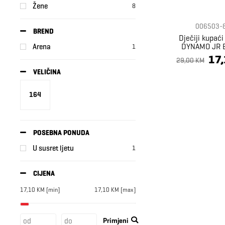
Žene
8
006503-
BREND
Dječiji kupaći
DYNAMO JR B
Arena
1
17
29,00 KM
VELIČINA
164
POSEBNA PONUDA
U susret ljetu
1
CIJENA
17,10
KM
[min]
17,10
KM
[max]
Primjeni