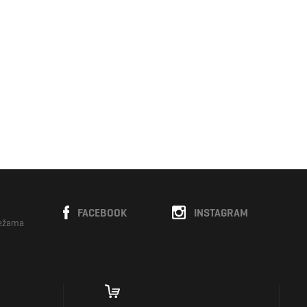
FACEBOOK
INSTAGRAM
režama