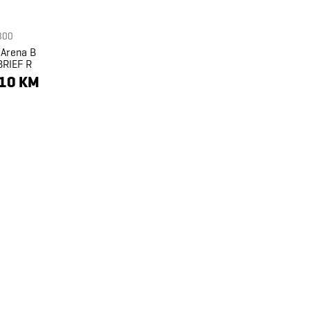
800
 Arena B
RIEF R
,10 KM