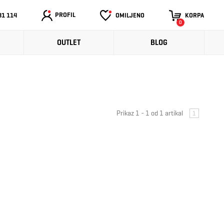
PROFIL
31 114
OMILJENO
KORPA
0
OUTLET
BLOG
Prikaz 1 - 1 od 1 artikal
1