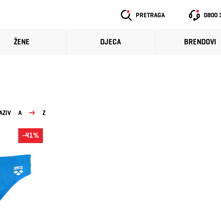
PRETRAGA
0800 
ŽENE
DJECA
BRENDOVI
AZIV
A
Z
-41%