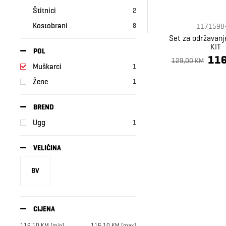
Štitnici
2
Kostobrani
8
1171598
Set za održavan
Pumpe za loptu
1
KIT
POL
Boca za vodu
6
116
129,00 KM
Muškarci
1
Kape za plivanje
5
Žene
1
Znojnice
1
BREND
Ugg
1
VELIČINA
BV
CIJENA
116,10
KM
[min]
116,10
KM
[max]