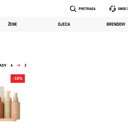
PRETRAGA
0800 
ŽENE
DJECA
BRENDOVI
AZIV
A
Z
-10%