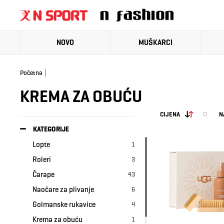
NOVO
MUŠKARCI
Početna
KREMA ZA OBUĆU
CIJENA
N
KATEGORIJE
Lopte
1
Roleri
3
Čarape
43
Naočare za plivanje
6
Golmanske rukavice
4
Krema za obuću
1