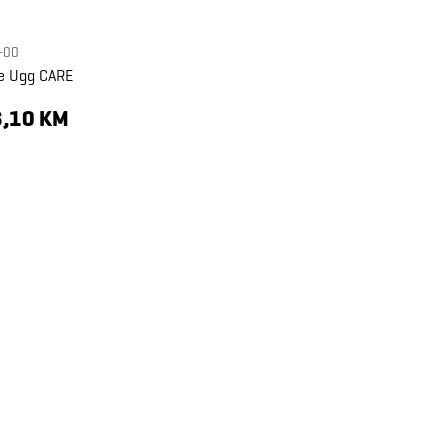
-00
je Ugg CARE
,10 KM