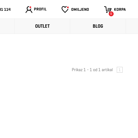
PROFIL
31 114
OMILJENO
KORPA
0
OUTLET
BLOG
Prikaz 1 - 1 od 1 artikal
1