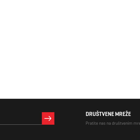
DRUŠTVENE MREŽE
Pratite nas na društvenim m