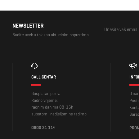
NEWSLETTER
Budite uvek u toku sa aktuelnim popustima
CALL CENTAR
INFO
Besplatan poziv.
O na
Radno vrijeme:
Posta
radnim danima 08-16h
Kont
subotom i nedjeljom ne radimo
Sara
0800 31 114
PRON