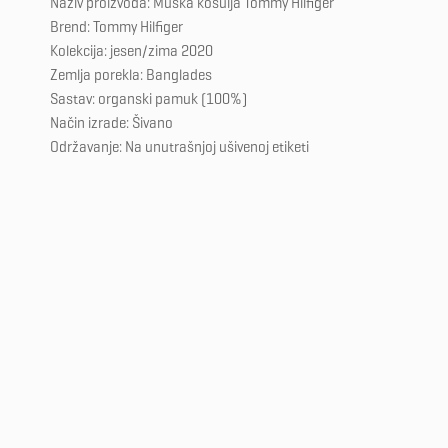
Naziv proizvoda: Muška košulja Tommy Hilfiger
Brend: Tommy Hilfiger
Kolekcija: jesen/zima 2020
Zemlja porekla: Banglades
Sastav: organski pamuk (100%)
Način izrade: Šivano
Održavanje: Na unutrašnjoj ušivenoj etiketi