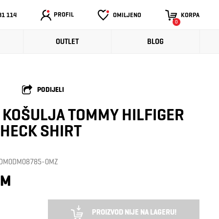
PROFIL
31 114
OMILJENO
KORPA
0
OUTLET
BLOG
PODIJELI
 KOŠULJA TOMMY HILFIGER
HECK SHIRT
a: DM0DM08785-0MZ
KM
PROIZVOD NIJE NA LAGERU!