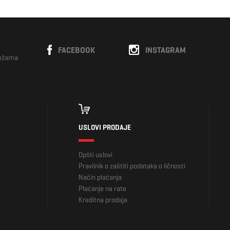
FACEBOOK
INSTAGRAM
režama
USLOVI PRODAJE
Opšti uslovi
Pravilnik o zaštiti podataka o ličnosti
Način plaćanja
Plaćanje na rate
Kreditna prodaja