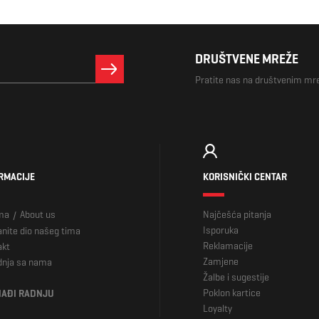
DRUŠTVENE MREŽE
Pratite nas na društvenim m
RMACIJE
KORISNIČKI CENTAR
ma
About us
Najčešća pitanja
/
Isporuka
nite dio našeg tima
Reklamacije
akt
Zamjene
dnja sa nama
Žalbe i sugestije
Poklon kartice
AĐI RADNJU
Loyalty