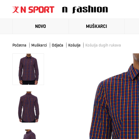
NOVO
MUŠKARCI
Početna
Muškarci
Odjeća
Košulje
Košulja dugih rukava