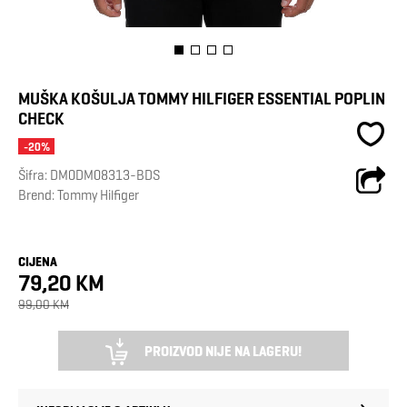
MUŠKA KOŠULJA TOMMY HILFIGER ESSENTIAL POPLIN
CHECK
-20%
Šifra:
DM0DM08313-BDS
Brend:
Tommy Hilfiger
CIJENA
79,20 KM
99,00 KM
PROIZVOD NIJE NA LAGERU!