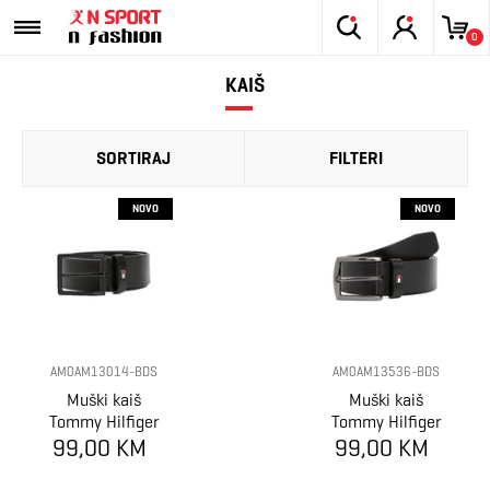
0
KAIŠ
SORTIRAJ
FILTERI
NOVO
NOVO
AM0AM13014-BDS
AM0AM13536-BDS
Muški kaiš
Muški kaiš
Tommy Hilfiger
Tommy Hilfiger
99,00 KM
ADAN 3.5 EXT
99,00 KM
DENTON 3.5
EXT