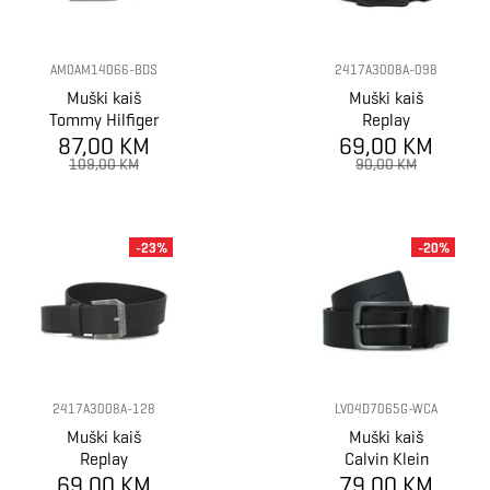
AM0AM14066-BDS
2417A3008A-098
Muški kaiš
Muški kaiš
Tommy Hilfiger
Replay
denton adj 3.5
87,00 KM
69,00 KM
109,00 KM
90,00 KM
-23%
-20%
2417A3008A-128
LV04D7065G-WCA
Muški kaiš
Muški kaiš
Replay
Calvin Klein
69,00 KM
79,00 KM
casual pin