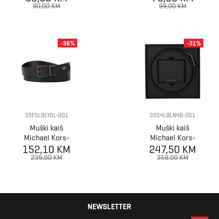
buckle pebble
90,00 KM
99,00 KM
40mm fi
-36%
-31%
39F5LBLY0L-001
39S4LBLN4B-001
Muški kaiš
Muški kaiš
Michael Kors-
Michael Kors-
152,10 KM
31Mm Ctfr Sq
247,50 KM
Billfold Blt
Rnd Drs Blt
Pltfrm Bx St
239,00 KM
359,00 KM
NEWSLETTER