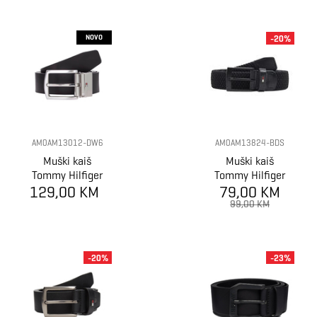
NOVO
-20%
AM0AM13012-DW6
AM0AM13824-BDS
Muški kaiš
Muški kaiš
Tommy Hilfiger
Tommy Hilfiger
129,00 KM
DENTON 3.5
adan 3.5 elastic
79,00 KM
REV
99,00 KM
-20%
-23%