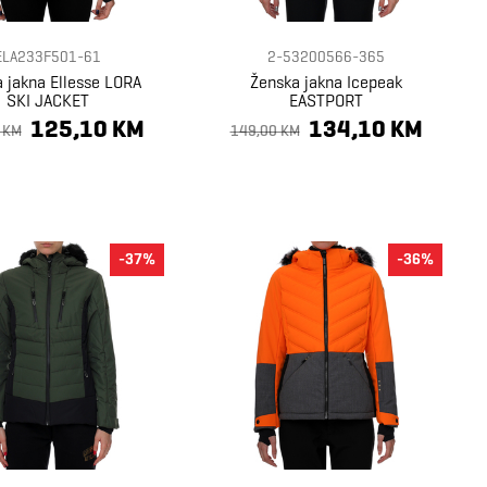
ELA233F501-61
2-53200566-365
 jakna Ellesse LORA
Ženska jakna Icepeak
SKI JACKET
EASTPORT
125,10 KM
134,10 KM
 KM
149,00 KM
-37%
-36%