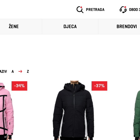
PRETRAGA
0800 
ŽENE
DJECA
BRENDOVI
AZIV
A
Z
-34%
-37%