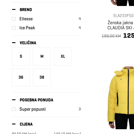
BREND
ELA233F50
Ellesse
4
Ženska jakna 
CLAUDIA SKI
Ice Peak
4
125
189,00 KM
VELIČINA
S
M
XL
36
38
POSEBNA PONUDA
Super popusti
3
CIJENA
94,50
KM
[min]
143,10
KM
[max]