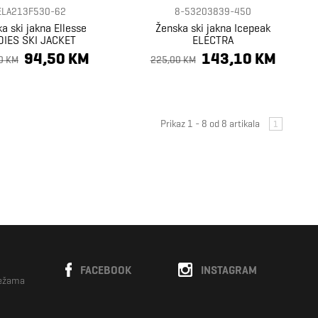
ELA213F530-62
8-53203839-450
a ski jakna Ellesse
Ženska ski jakna Icepeak
DIES SKI JACKET
ELECTRA
94,50 KM
143,10 KM
0 KM
225,00 KM
Prikaz 1 - 8 od 8 artikala
1
FACEBOOK
INSTAGRAM
režama