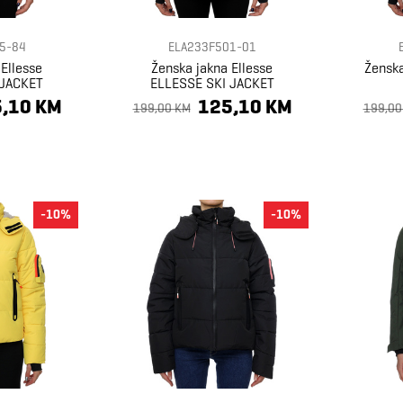
5-84
ELA233F501-01
Ellesse
Ženska jakna Ellesse
Ženska
 JACKET
ELLESSE SKI JACKET
,10 KM
125,10 KM
199,00 KM
199,00
-10%
-10%