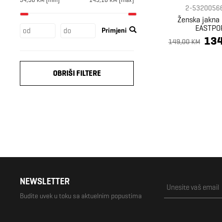
2-5320056
Ženska jakna
EASTPO
Primjeni
134
149,00 KM
OBRIŠI FILTERE
NEWSLETTER
Budite uvek u toku sa aktuelnim popustima