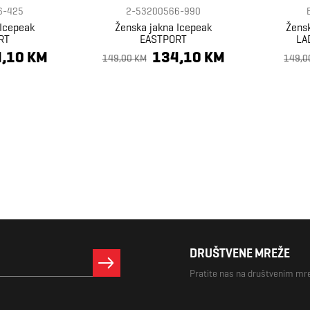
6-425
2-53200566-990
 Icepeak
Ženska jakna Icepeak
Žensk
RT
EASTPORT
LA
,10 KM
134,10 KM
149,00 KM
149,0
DRUŠTVENE MREŽE
Pratite nas na društvenim m