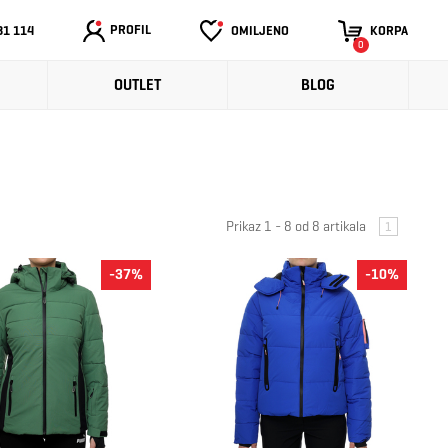
PROFIL
31 114
OMILJENO
KORPA
0
OUTLET
BLOG
Prikaz 1 - 8 od 8 artikala
1
-37%
-10%