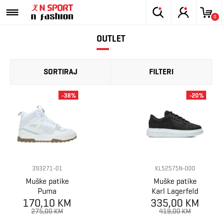
0
OUTLET
SORTIRAJ
FILTERI
-38%
-20%
393271-01
KL52575N-000
Muške patike
Muške patike
Puma
Karl Lagerfeld
170,10 KM
Slipstream Hi
Kapri Mens Karl
335,00 KM
Xtreme
Nft Kounter
275,00 KM
419,00 KM
Relief