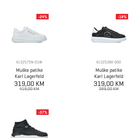
-24%
-18%
KL52575N-01W
KL52538K-000
Muške patike
Muške patike
Karl Lagerfeld
Karl Lagerfeld
Kapri Mens Karl
319,00 KM
319,00 KM
Kapri Mens
Nft Kounter
Maison Karl
419,00 KM
389,00 KM
Relief
Lace
-37%