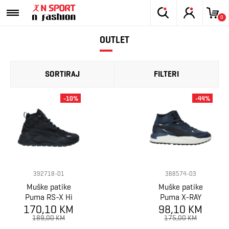
0
OUTLET
SORTIRAJ
FILTERI
-10%
-44%
392718-01
388574-03
Muške patike
Muške patike
Puma RS-X Hi
Puma X-RAY
170,10 KM
SPEED MID WTR
98,10 KM
L
189,00 KM
175,00 KM