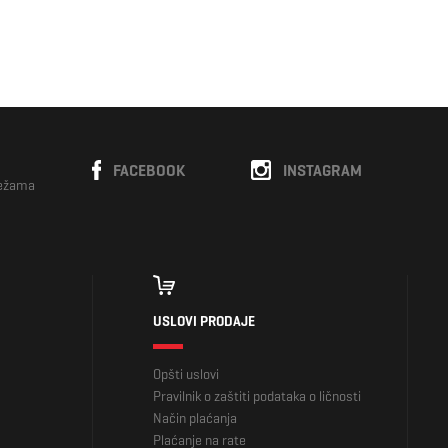
FACEBOOK
INSTAGRAM
režama
USLOVI PRODAJE
Opšti uslovi
Pravilnik o zaštiti podataka o ličnosti
Način plaćanja
Plaćanje na rate