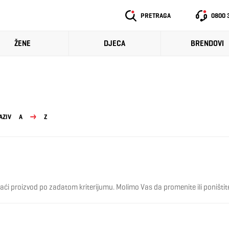
PRETRAGA
0800 
ŽENE
DJECA
BRENDOVI
AZIV
A
Z
ći proizvod po zadatom kriterijumu. Molimo Vas da promenite ili poništite