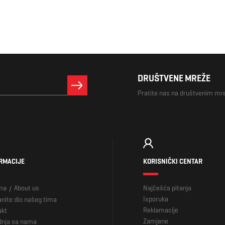
DRUŠTVENE MREŽE
Pratite nas na društvenim m
RMACIJE
KORISNIČKI CENTAR
ma
About us
Najčešća pitanja
/
Isporuka
nite dio našeg tima
Reklamacije
akt
Zamjene
dnja sa nama