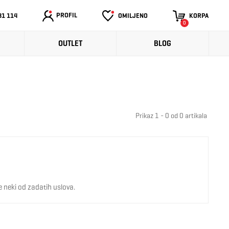
PROFIL
31 114
OMILJENO
KORPA
0
OUTLET
BLOG
Prikaz 1 - 0 od 0 artikala
 neki od zadatih uslova.