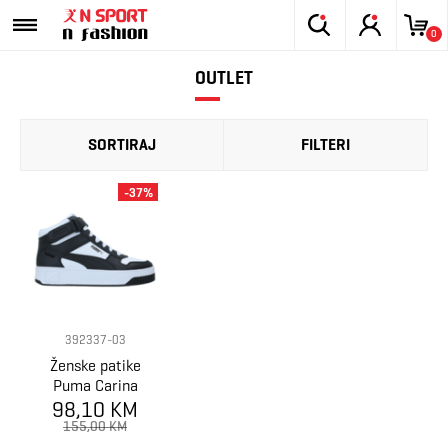
0
OUTLET
SORTIRAJ
FILTERI
-37%
392337-03
Ženske patike
Puma Carina
98,10 KM
Street Mid
155,00 KM