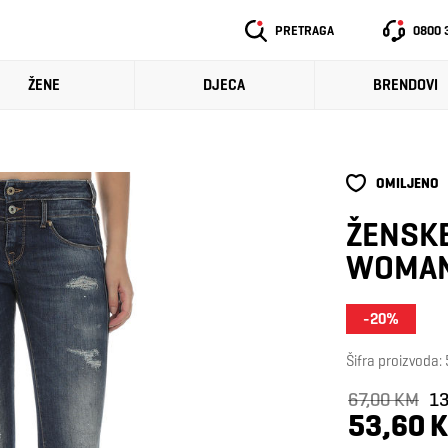
PRETRAGA
0800 
ŽENE
DJECA
BRENDOVI
OMILJENO
ŽENSKE
WOMAN
-20%
Šifra proizvoda:
67,00 KM
13
53,60 