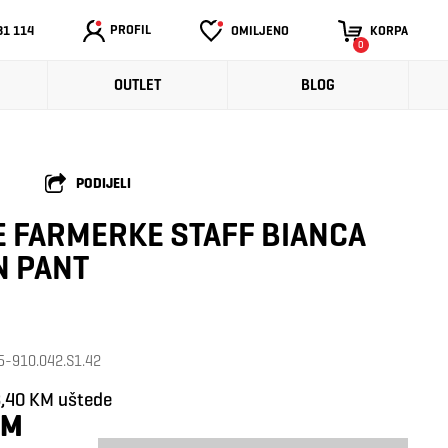
PROFIL
31 114
OMILJENO
KORPA
0
OUTLET
BLOG
PODIJELI
 FARMERKE STAFF BIANCA
 PANT
 5-910.042.S1.42
,40 KM uštede
KM