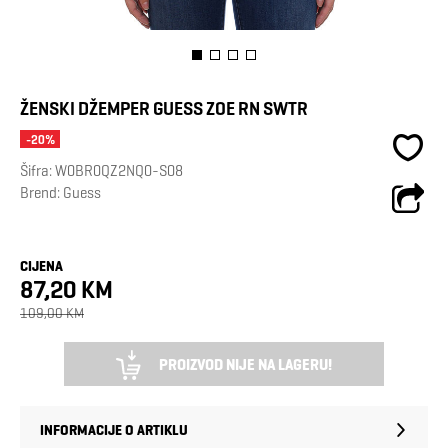
ŽENSKI DŽEMPER GUESS ZOE RN SWTR
-20%
Šifra:
W0BR0QZ2NQ0-S08
Brend:
Guess
CIJENA
87,20 KM
109,00 KM
PROIZVOD NIJE NA LAGERU!
INFORMACIJE O ARTIKLU