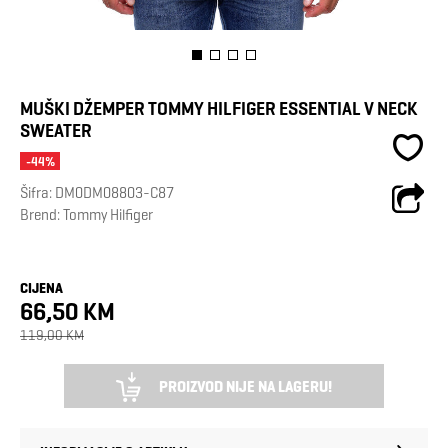
MUŠKI DŽEMPER TOMMY HILFIGER ESSENTIAL V NECK
SWEATER
-44%
Šifra:
DM0DM08803-C87
Brend:
Tommy Hilfiger
CIJENA
66,50 KM
119,00 KM
PROIZVOD NIJE NA LAGERU!