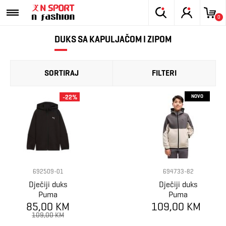
0
DUKS SA KAPULJAČOM I ZIPOM
SORTIRAJ
FILTERI
NOVO
-22%
692509-01
694733-82
Dječiji duks
Dječiji duks
Puma
Puma
EVOSTRIPE Full-
85,00 KM
109,00 KM
PUMATECH
Zip Hoodie DK B
Elevated Full-
109,00 KM
Zip Hoodie DK B