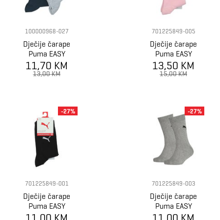
100000968-027
701225849-005
Dječije čarape
Dječije čarape
Puma EASY
Puma EASY
RIDER JUNIOR
11,70 KM
RIDER JUNIOR
13,50 KM
2P
2P
13,00 KM
15,00 KM
-27%
-27%
701225849-001
701225849-003
Dječije čarape
Dječije čarape
Puma EASY
Puma EASY
RIDER JUNIOR
11,00 KM
RIDER JUNIOR
11,00 KM