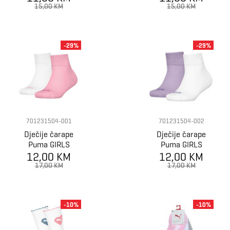
2P
2P
15,00 KM
15,00 KM
-29%
-29%
701231504-001
701231504-002
Dječije čarape
Dječije čarape
Puma GIRLS
Puma GIRLS
HEART SOCK 2P
12,00 KM
HEART SOCK 2P
12,00 KM
17,00 KM
17,00 KM
-10%
-10%