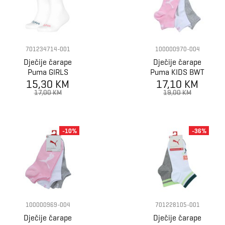
701234714-001
100000970-004
Dječije čarape
Dječije čarape
Puma GIRLS
Puma KIDS BWT
SCALLOP EDGE
15,30 KM
17,10 KM
QUARTER 3P
SOCK 2P
17,00 KM
19,00 KM
-10%
-36%
100000969-004
701228105-001
Dječije čarape
Dječije čarape