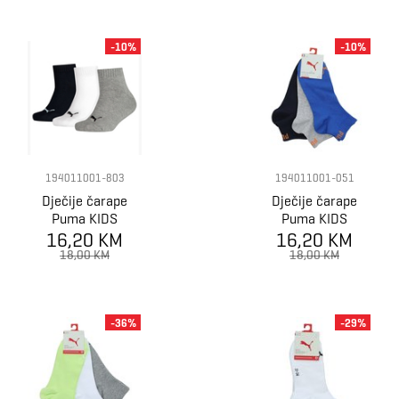
-10%
-10%
194011001-803
194011001-051
Dječije čarape
Dječije čarape
Puma KIDS
Puma KIDS
16,20 KM
QUARTER 3P
16,20 KM
QUARTER 3P
18,00 KM
18,00 KM
-36%
-29%