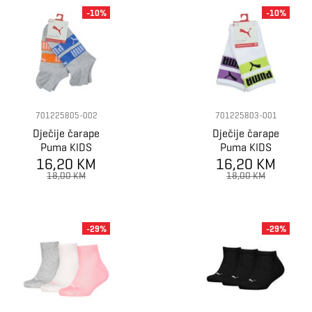
-10%
-10%
701225805-002
701225803-001
Dječije čarape
Dječije čarape
Puma KIDS
Puma KIDS
LOGO STRIPES
16,20 KM
LOGO STRIPES
16,20 KM
SNEAKER 2P
SOCK 2P
18,00 KM
18,00 KM
-29%
-29%