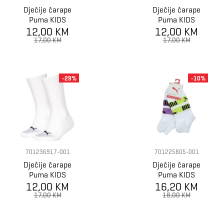
Dječije čarape
Dječije čarape
Puma KIDS
Puma KIDS
INVISIBLE 3P
12,00 KM
INVISIBLE 3P
12,00 KM
17,00 KM
17,00 KM
-29%
-10%
701236917-001
701225805-001
Dječije čarape
Dječije čarape
Puma KIDS
Puma KIDS
12,00 KM
LOGO BLOCK
LOGO STRIPES
16,20 KM
SOCK 2P
SNEAKER 2P
17,00 KM
18,00 KM