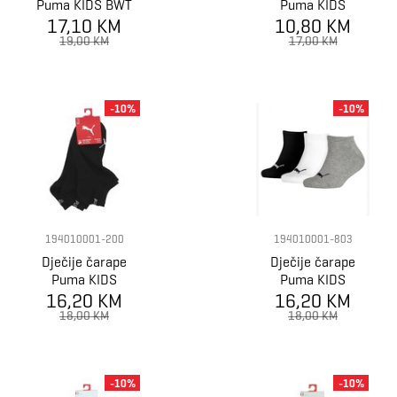
Puma KIDS BWT
Puma KIDS
17,10 KM
SNEAKER 3P
10,80 KM
HERITAGE
STRIPE
19,00 KM
17,00 KM
QUARTER 2P
-10%
-10%
194010001-200
194010001-803
Dječije čarape
Dječije čarape
Puma KIDS
Puma KIDS
INVISIBLE 3P
16,20 KM
INVISIBLE 3P
16,20 KM
18,00 KM
18,00 KM
-10%
-10%