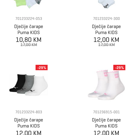
701233224-053
701233224-300
Dječije čarape
Dječije čarape
Puma KIDS
Puma KIDS
10,80 KM
QUARTER 3P
12,00 KM
QUARTER 3P
17,00 KM
17,00 KM
-29%
-29%
701233224-803
701236915-001
Dječije čarape
Dječije čarape
Puma KIDS
Puma KIDS
12,00 KM
QUARTER 3P
SQUARE LOGO
12,00 KM