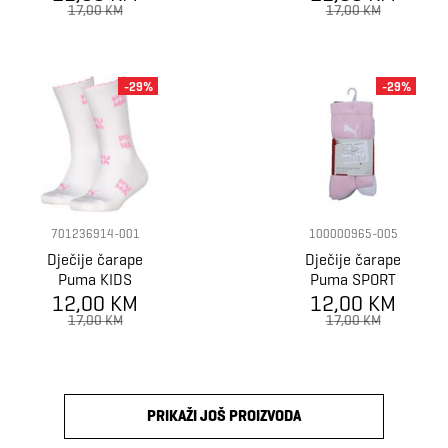
QUARTER 2P
17,00 KM
17,00 KM
-29%
-29%
701236914-001
100000965-005
Dječije čarape
Dječije čarape
Puma KIDS
Puma SPORT
SQUARE LOGO
12,00 KM
12,00 KM
JUNIOR 3P
SOCK 2P
17,00 KM
17,00 KM
PRIKAŽI JOŠ PROIZVODA