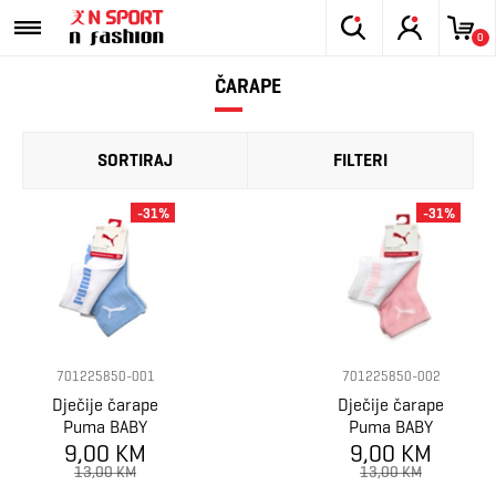
0
ČARAPE
SORTIRAJ
FILTERI
-31%
-31%
701225850-001
701225850-002
Dječije čarape
Dječije čarape
Puma BABY
Puma BABY
9,00 KM
MINI CATS
9,00 KM
MINI CATS
LIFESTYLE
LIFESTYLE
13,00 KM
13,00 KM
SOCK 2P
SOCK 2P