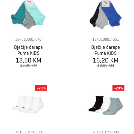
194010001-047
194010001-051
Dječije čarape
Dječije čarape
Puma KIDS
Puma KIDS
INVISIBLE 3P
13,50 KM
INVISIBLE 3P
16,20 KM
15,00 KM
18,00 KM
-29%
-29%
701231273-300
701231273-803