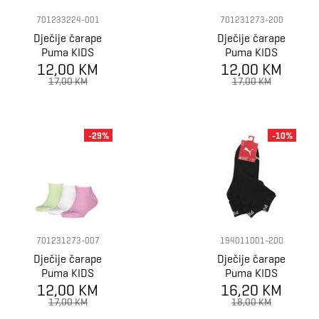
701233224-001
701231273-200
Dječije čarape
Dječije čarape
Puma KIDS
Puma KIDS
PLAIN QUARTER
12,00 KM
PLAIN SNEAKER
12,00 KM
3P
3P
17,00 KM
17,00 KM
-29%
-10%
701231273-007
194011001-200
Dječije čarape
Dječije čarape
Puma KIDS
Puma KIDS
PLAIN SNEAKER
12,00 KM
16,20 KM
QUARTER 3P
3P
17,00 KM
18,00 KM