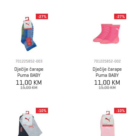
-27%
-27%
701225852-003
701225852-002
Dječije čarape
Dječije čarape
Puma BABY
Puma BABY
SOCK ABS 2P
11,00 KM
SOCK ABS 2P
11,00 KM
15,00 KM
15,00 KM
-10%
-10%