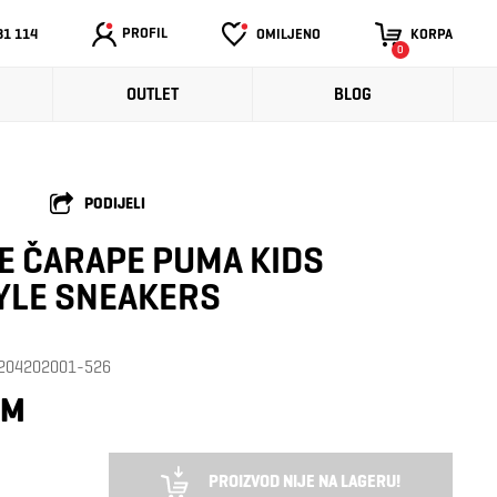
PROFIL
31 114
OMILJENO
KORPA
0
OUTLET
BLOG
PODIJELI
E ČARAPE PUMA KIDS
YLE SNEAKERS
: 204202001-526
KM
PROIZVOD NIJE NA LAGERU!