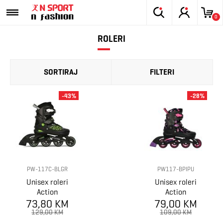
0
ROLERI
SORTIRAJ
FILTERI
-43%
-28%
PW-117C-BLGR
PW117-BPIPU
Unisex roleri
Unisex roleri
Action
Action
73,80 KM
79,00 KM
129,00 KM
109,00 KM