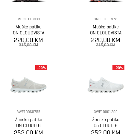
3ME30113433
3ME30111472
Muške patike
Muške patike
ON CLOUDVISTA
ON CLOUDVISTA
220,00 KM
220,00 KM
2
315,00 KM
315,00 KM
-20%
-20%
3WF10060755
3WF10061200
Ženske patike
Ženske patike
ON CLOUD 6
On CLOUD 6
252,00 KM
252,00 KM