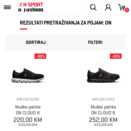
0
REZULTATI PRETRAŽIVANJA ZA POJAM: ON
SORTIRAJ
FILTERI
-30%
-20%
3MF10070299
3MF10071043
Muške patike
Muške patike
ON CLOUD 6
ON CLOUD 6
220,00 KM
252,00 KM
315,00 KM
315,00 KM