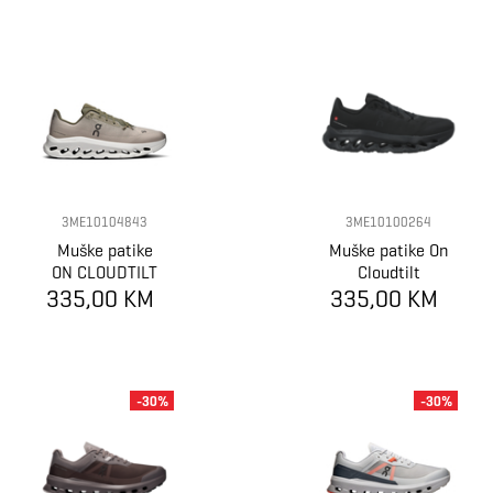
3ME10104843
3ME10100264
Muške patike
Muške patike On
ON CLOUDTILT
Cloudtilt
335,00 KM
335,00 KM
-30%
-30%