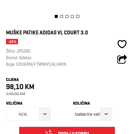
MUŠKE PATIKE ADIDAS VL COURT 3.0
-29%
Šifra:
JP5285
Brend:
Adidas
Boja: COUGRN/FTWWHT/ALUMIN
CIJENA
98,10 KM
139,00 KM
VELIČINA
KOLIČINA
41⅓
DODAJ U KORPU