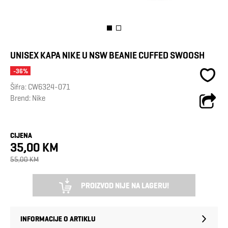
UNISEX KAPA NIKE U NSW BEANIE CUFFED SWOOSH
-36%
Šifra:
CW6324-071
Brend:
Nike
CIJENA
35,00 KM
55,00 KM
PROIZVOD NIJE NA LAGERU!
INFORMACIJE O ARTIKLU