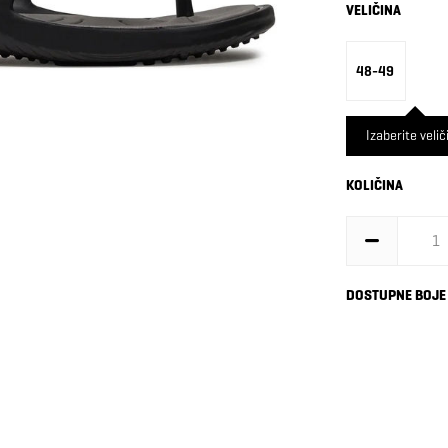
VELIČINA
48-49
Izaberite velič
KOLIČINA
DOSTUPNE BOJE