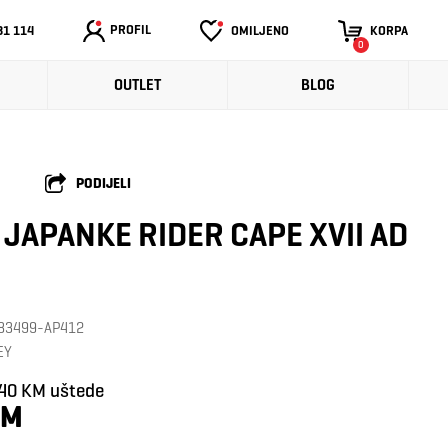
PROFIL
31 114
OMILJENO
KORPA
0
OUTLET
BLOG
PODIJELI
JAPANKE RIDER CAPE XVII AD
: 83499-AP412
EY
,40 KM uštede
KM