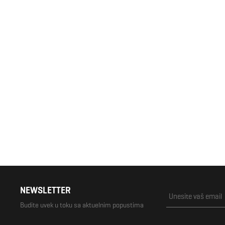
Muške japanke Rider CAPE XVII AD
39,60 KM
44,00 KM
NEWSLETTER
Budite uvek u toku sa aktuelnim popustima