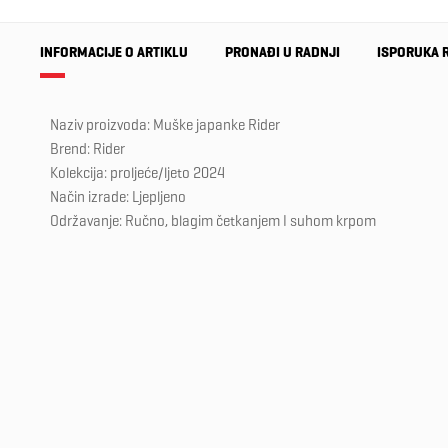
INFORMACIJE O ARTIKLU
PRONAĐI U RADNJI
ISPORUKA 
Naziv proizvoda: Muške japanke Rider
Brend: Rider
Kolekcija: proljeće/ljeto 2024
Način izrade: Ljepljeno
Održavanje: Ručno, blagim četkanjem I suhom krpom