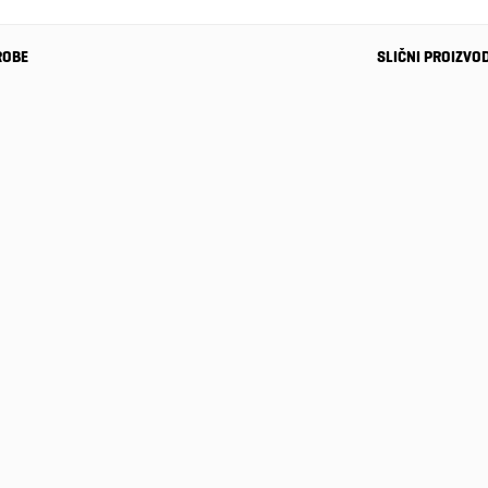
ROBE
SLIČNI PROIZVO
Muške
japanke
Rider CAPE
XVII AD
36,00
KM