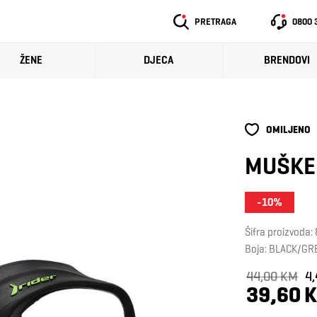
PRETRAGA
0800 
ŽENE
DJECA
BRENDOVI
OMILJENO
MUŠKE 
-10%
Šifra proizvoda
Boja: BLACK/GR
44,00 KM
4
39,60 