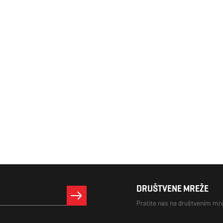
DRUŠTVENE MREŽE
Pratite nas na društvenim m