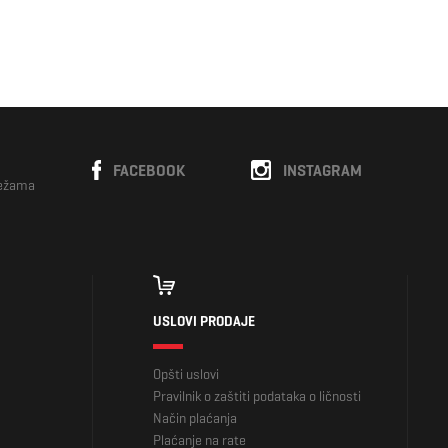
FACEBOOK
INSTAGRAM
režama
USLOVI PRODAJE
Opšti uslovi
Pravilnik o zaštiti podataka o ličnosti
Način plaćanja
Plaćanje na rate