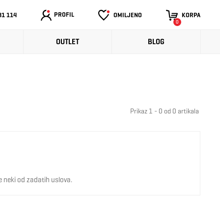
PROFIL
31 114
OMILJENO
KORPA
0
OUTLET
BLOG
Prikaz 1 - 0 od 0 artikala
 neki od zadatih uslova.