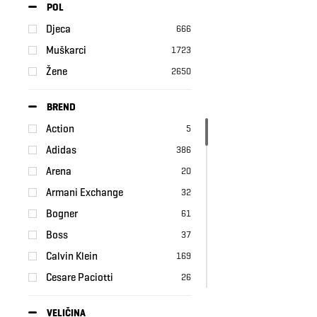
POL
Djeca
666
Muškarci
1723
Žene
2650
BREND
Action
5
Adidas
386
Arena
20
Armani Exchange
32
Bogner
61
Boss
37
Calvin Klein
169
Cesare Paciotti
26
Converse
53
VELIČINA