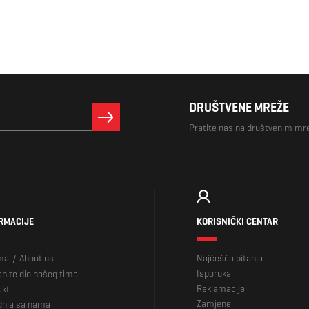
DRUŠTVENE MREŽE
Pratite nas na društvenim m
RMACIJE
KORISNIČKI CENTAR
ma
About us
Najčešća pitanja
/
Isporuka
nite dio našeg tima
Reklamacije
akt
Zamjene
dnja sa nama