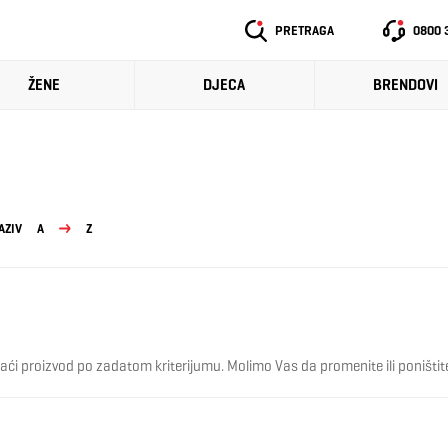
PRETRAGA
0800 
ŽENE
DJECA
BRENDOVI
AZIV
A
Z
ći proizvod po zadatom kriterijumu. Molimo Vas da promenite ili poništite